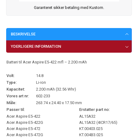
Garanteret sikker betaling med Kustom.
BESKRIVELSE
YDERLIGERE INFORMATION
Batteri til Acer Aspire E5-422 mfl – 2.200 mAh
Volt:
14.8
Type:
Li-ion
Kapacitet:
2.200 mAh (32.56 Whr)
Vores art nr:
602-233
Måle:
263.74 x 24.40 x 17.50 mm
Passer til:
Erstatter part no:
Acer Aspire E5-422
AL15A32
Acer Aspire E5-422G
AL15A32 (4ICR17/65)
Acer Aspire E5-472
KT.00403.025
Acer Aspire E5-472G
KT.004B3.025