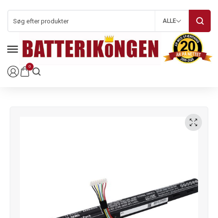
ALLE
0