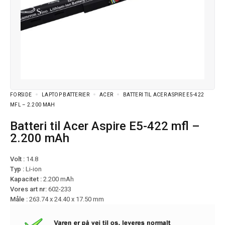
FORSIDE
LAPTOP BATTERIER
ACER
BATTERI TIL ACER ASPIRE E5-422
MFL – 2.200 MAH
Batteri til Acer Aspire E5-422 mfl –
2.200 mAh
Volt :
14.8
Typ :
Li-ion
Kapacitet :
2.200 mAh
Vores art nr:
602-233
Måle :
263.74 x 24.40 x 17.50 mm