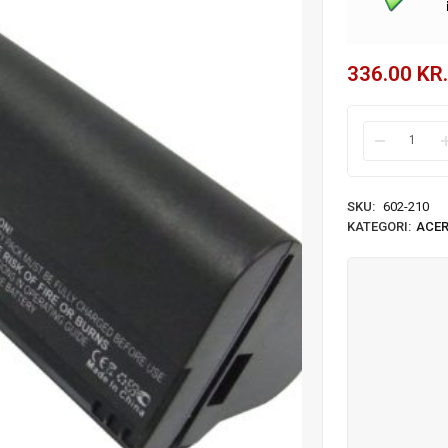
336.00
KR.
SKU:
602-210
KATEGORI:
ACE