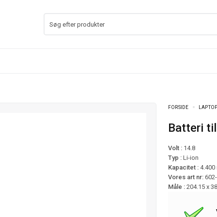
FORSIDE
LAPTOP
Batteri 
Volt :
14.8
Typ :
Li-ion
Kapacitet :
4.400
Vores art nr:
602
Måle :
204.15 x 3