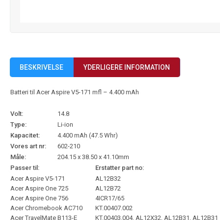
BESKRIVELSE
YDERLIGERE INFORMATION
Batteri til Acer Aspire V5-171 mfl – 4.400 mAh
Volt:
14.8
Type:
Li-ion
Kapacitet:
4.400 mAh (47.5 Whr)
Vores art nr:
602-210
Måle:
204.15 x 38.50 x 41.10mm
Passer til:
Erstatter part no:
Acer Aspire V5-171
AL12B32
Acer Aspire One 725
AL12B72
Acer Aspire One 756
4ICR17/65
Acer Chromebook AC710
KT.00407.002
Acer TravelMate B113-E
KT.00403.004, AL12X32, AL12B31, AL12B31