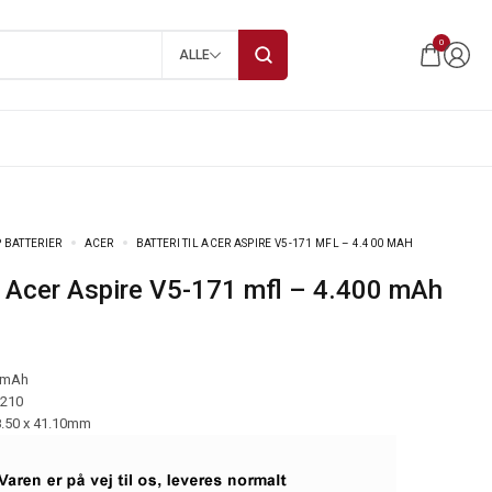
0
ALLE
 BATTERIER
ACER
BATTERI TIL ACER ASPIRE V5-171 MFL – 4.400 MAH
til Acer Aspire V5-171 mfl – 4.400 mAh
 mAh
-210
8.50 x 41.10mm