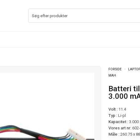
FORSIDE
LAPTOP
MAH
Batteri til Acer Chromebook 13 CB5-311 mfl –
3.000 m
Volt :
11.4
Typ :
Li-pl
Kapacitet :
3.000
Vores art nr:
602
Måle :
260.75 x 8