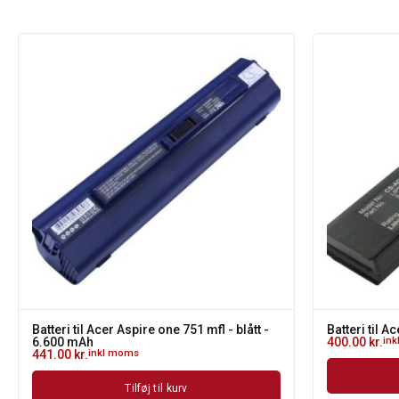
Batteri til Acer Aspire one 751 mfl - blått -
Batteri til 
6.600 mAh
400.00
kr.
in
441.00
kr.
inkl moms
Tilføj til kurv