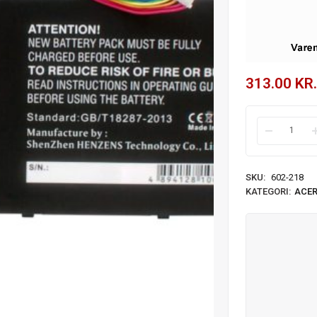
313.00
KR.
SKU:
602-218
KATEGORI:
ACE