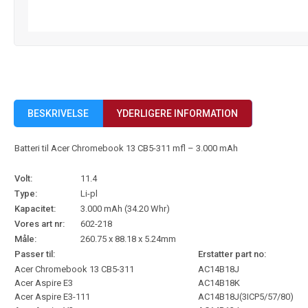
BESKRIVELSE
YDERLIGERE INFORMATION
Batteri til Acer Chromebook 13 CB5-311 mfl – 3.000 mAh
Volt:
11.4
Type:
Li-pl
Kapacitet:
3.000 mAh (34.20 Whr)
Vores art nr:
602-218
Måle:
260.75 x 88.18 x 5.24mm
Passer til:
Erstatter part no:
Acer Chromebook 13 CB5-311
AC14B18J
Acer Aspire E3
AC14B18K
Acer Aspire E3-111
AC14B18J(3ICP5/57/80)