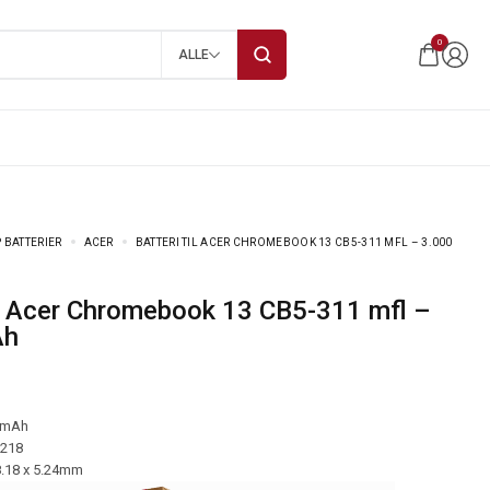
0
ALLE
 BATTERIER
ACER
BATTERI TIL ACER CHROMEBOOK 13 CB5-311 MFL – 3.000
Ah
 mAh
-218
8.18 x 5.24mm