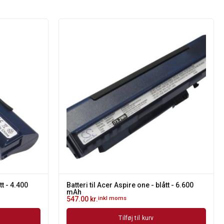
tt - 4.400
Batteri til Acer Aspire one - blått - 6.600
mAh
547.00
kr.
inkl moms
Tilføj til kurv