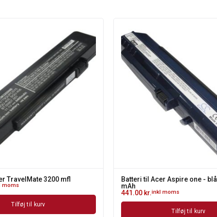
Acer TravelMate 3200 mfl
Batteri til Acer Aspire one - blå
kl moms
mAh
441.00
kr.
inkl moms
Tilføj til kurv
Tilføj til kurv