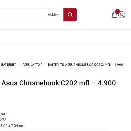
0
ALLE
 BATTERIER
ASUS LAPTOP
BATTERI TIL ASUS CHROMEBOOK C202 MFL – 4.900
 mAh
-272
63.05 x 7.04mm