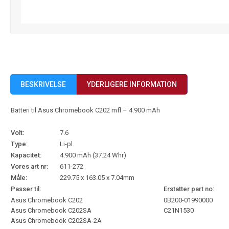
BESKRIVELSE
YDERLIGERE INFORMATION
Batteri til Asus Chromebook C202 mfl – 4.900 mAh
Volt:
7.6
Type:
Li-pl
Kapacitet:
4.900 mAh (37.24 Whr)
Vores art nr:
611-272
Måle:
229.75 x 163.05 x 7.04mm
Passer til:
Erstatter part no:
Asus Chromebook C202
0B200-01990000
Asus Chromebook C202SA
C21N1530
Asus Chromebook C202SA-2A