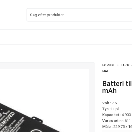
FORSIDE
LAPTOP
MAH
Batteri til Asus Chromebook C202 mfl – 4.900
mAh
Volt :
7.6
Typ :
Li-pl
Kapacitet :
4.900
Vores art nr:
611
Måle :
229.75 x 1