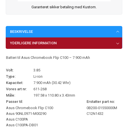
Garanteret sikker betaling med Kustom.
BESKRIVELSE
YDERLIGERE INFORMATION
Batteri til Asus Chromebook Flip C100 – 7.900 mAh
Volt:
3.85
Type:
Li-ion
Kapacitet:
7.900 mAh (30.42 Whr)
Vores art nr:
611-268
Måle:
197.58 x 110.80 x 3.43mm
Passer til:
Erstatter part no:
Asus Chromebook Flip C100
0B200-01550000M
Asus 90NL0971-M00290
C12N1432
Asus C100PA
Asus C100PA-DB01