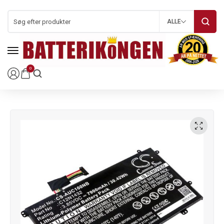
ALLE
0