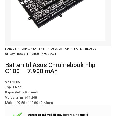
FORSIDE
LAPTOP BATTERIER
ASUS LAPTOP
BATTERI TIL ASUS
CHROMEBOOK FLIP C100 – 7.900 MAH
Batteri til Asus Chromebook Flip
C100 – 7.900 mAh
Volt :
3.85
Typ :
Li-ion
Kapacitet :
7.900 mAh
Vores art nr:
611-268
Måle :
197.58 x 110.80 x 3.43mm