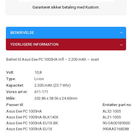
Garanteret sikker betaling med Kustom.
BESKRIVELSE
YDERLIGERE INFORMATION
Batteri til Asus Eee PC 1005HA mfl – 2.200 mAh – svart
Volt:
10,8
Type:
Li-ion
Kapacitet:
2.200 mAh (23.7 Whr)
Vores art nr:
611-171
Måle:
202.86 x 58.56 x 24.60mm
Passer til:
Erstatter part no:
Asus Eee PC 1005HA
AL32-1005
Asus Eee PC 1005HA-BLK140X
AL31-1005
Asus Eee PC 1005HA-EU1X-BK
90-OA001B9000
Asus Eee PC 1005HA-EU1X
990AAS168288