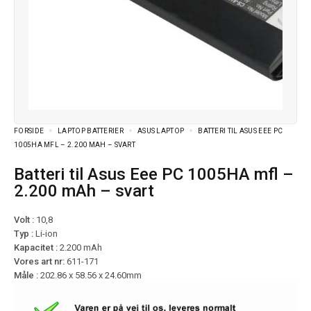
FORSIDE
LAPTOP BATTERIER
ASUS LAPTOP
BATTERI TIL ASUS EEE PC
1005HA MFL – 2.200 MAH – SVART
Batteri til Asus Eee PC 1005HA mfl –
2.200 mAh – svart
Volt :
10,8
Typ :
Li-ion
Kapacitet :
2.200 mAh
Vores art nr:
611-171
Måle :
202.86 x 58.56 x 24.60mm