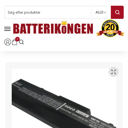
ALLE
0