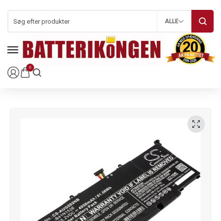
ALLE
0