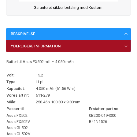
Garanteret sikker betaling med Kustom.
BESKRIVELSE
YDERLIGERE INFORMATION
Batteri til Asus FX502 mfl – 4.050 mAh
Volt:
15.2
Type:
Li-pl
Kapacitet:
4.050 mAh (61.56 Whr)
Vores art nr:
611-279
Måle:
258.45 x 100.80 x 9.80mm
Passer til:
Erstatter part no:
Asus FX502
0B200-0194000
Asus FX502V
B41N1526
Asus GL502
Asus GL502V