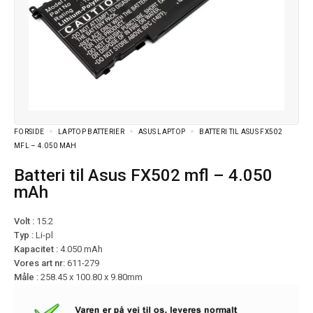
FORSIDE
LAPTOP BATTERIER
ASUS LAPTOP
BATTERI TIL ASUS FX502
MFL – 4.050 MAH
Batteri til Asus FX502 mfl – 4.050
mAh
Volt :
15.2
Typ :
Li-pl
Kapacitet :
4.050 mAh
Vores art nr:
611-279
Måle :
258.45 x 100.80 x 9.80mm