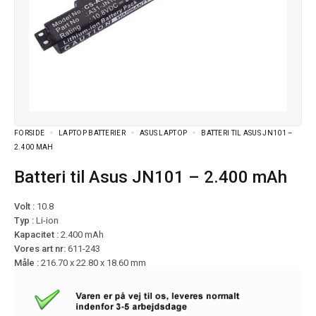
FORSIDE
LAPTOP BATTERIER
ASUS LAPTOP
BATTERI TIL ASUS JN101 –
2.400 MAH
Batteri til Asus JN101 – 2.400 mAh
Volt :
10.8
Typ :
Li-ion
Kapacitet :
2.400 mAh
Vores art nr:
611-243
Måle :
216.70 x 22.80 x 18.60 mm