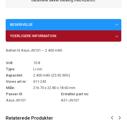
Garanteret sikker betaling med Kustom.
BESKRIVELSE
YDERLIGERE INFORMATION
Batteri til Asus JN101 – 2.400 mAh
Volt:
10.8
Type:
Li-ion
Kapacitet:
2.400 mAh (25.92 Whr)
Vores art nr:
611-243
Måle:
216.70 x 22.80 x 18.60 mm
Passer til:
Erstatter part no:
Asus JN101
A31-JN101
Relaterede Produkter