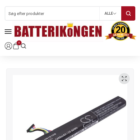
ALLE
0