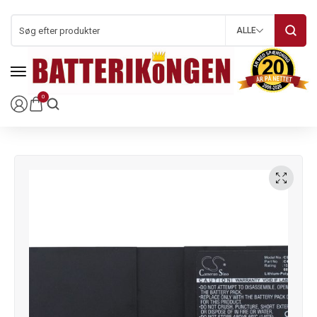
ALLE
0