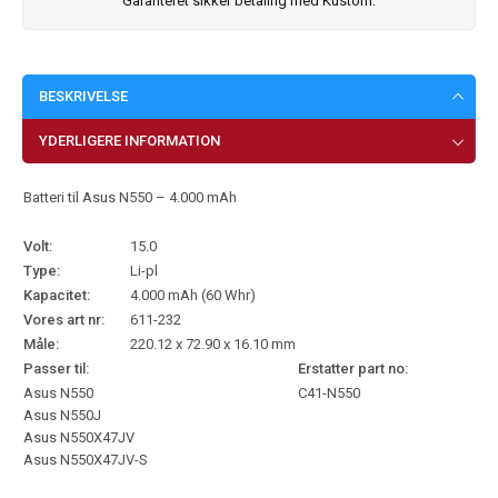
Garanteret sikker betaling med Kustom.
BESKRIVELSE
YDERLIGERE INFORMATION
Batteri til Asus N550 – 4.000 mAh
Volt:
15.0
Type:
Li-pl
Kapacitet:
4.000 mAh (60 Whr)
Vores art nr:
611-232
Måle:
220.12 x 72.90 x 16.10 mm
Passer til:
Erstatter part no:
Asus N550
C41-N550
Asus N550J
Asus N550X47JV
Asus N550X47JV-S