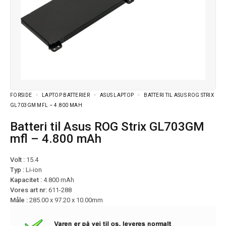
FORSIDE
LAPTOP BATTERIER
ASUS LAPTOP
BATTERI TIL ASUS ROG STRIX
GL703GM MFL – 4.800 MAH
Batteri til Asus ROG Strix GL703GM
mfl – 4.800 mAh
Volt :
15.4
Typ :
Li-ion
Kapacitet :
4.800 mAh
Vores art nr:
611-288
Måle :
285.00 x 97.20 x 10.00mm