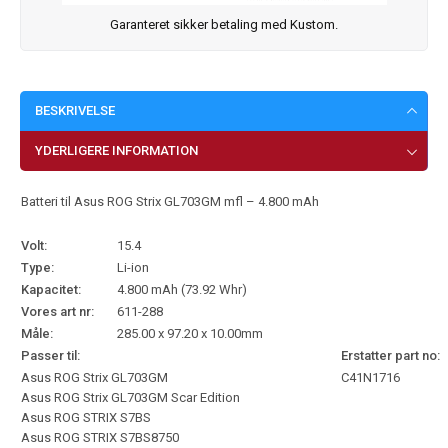
Garanteret sikker betaling med Kustom.
BESKRIVELSE
YDERLIGERE INFORMATION
Batteri til Asus ROG Strix GL703GM mfl – 4.800 mAh
Volt:
15.4
Type:
Li-ion
Kapacitet:
4.800 mAh (73.92 Whr)
Vores art nr:
611-288
Måle:
285.00 x 97.20 x 10.00mm
Passer til:
Erstatter part no:
Asus ROG Strix GL703GM
C41N1716
Asus ROG Strix GL703GM Scar Edition
Asus ROG STRIX S7BS
Asus ROG STRIX S7BS8750