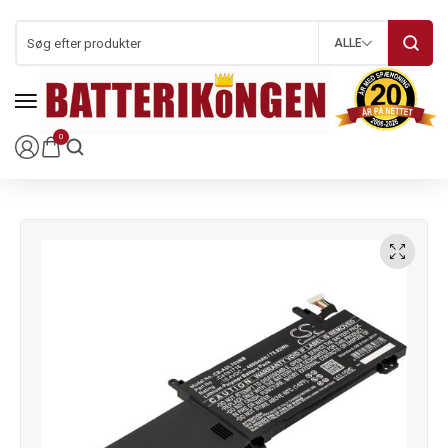
ALLE
0