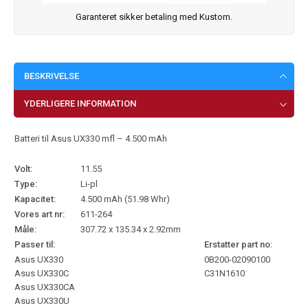
Garanteret sikker betaling med Kustom.
BESKRIVELSE
YDERLIGERE INFORMATION
Batteri til Asus UX330 mfl – 4.500 mAh
Volt:
11.55
Type:
Li-pl
Kapacitet:
4.500 mAh (51.98 Whr)
Vores art nr:
611-264
Måle:
307.72 x 135.34 x 2.92mm
Passer til:
Erstatter part no:
Asus UX330
0B200-02090100
Asus UX330C
C31N1610
Asus UX330CA
Asus UX330U