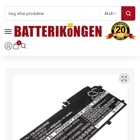
ALLE
0