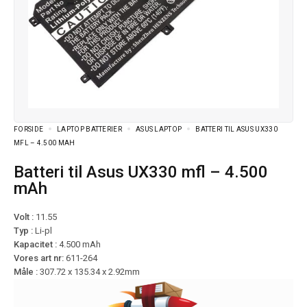
FORSIDE
LAPTOP BATTERIER
ASUS LAPTOP
BATTERI TIL ASUS UX330
MFL – 4.500 MAH
Batteri til Asus UX330 mfl – 4.500
mAh
Volt :
11.55
Typ :
Li-pl
Kapacitet :
4.500 mAh
Vores art nr:
611-264
Måle :
307.72 x 135.34 x 2.92mm