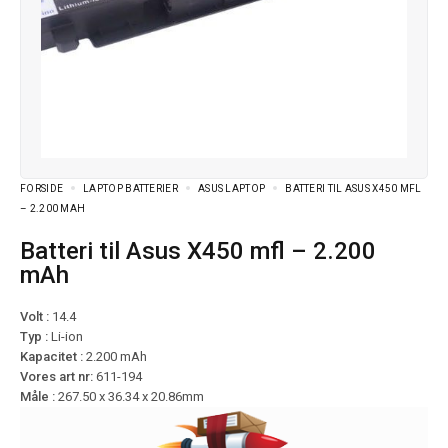
FORSIDE
LAPTOP BATTERIER
ASUS LAPTOP
BATTERI TIL ASUS X450 MFL
– 2.200 MAH
Batteri til Asus X450 mfl – 2.200
mAh
Volt :
14.4
Typ :
Li-ion
Kapacitet :
2.200 mAh
Vores art nr:
611-194
Måle :
267.50 x 36.34 x 20.86mm