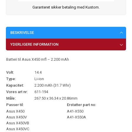
Garanteret sikker betaling med Kustom.
BESKRIVELSE
YDERLIGERE INFORMATION
Batteri til Asus X450 mfl – 2.200 mAh
Volt:
14.4
Type:
Li-ion
Kapacitet:
2.200 mAh (31.7 Whr)
Vores art nr:
611-194
Måle:
267.50 x 36.34 x 20.86mm
Passer til:
Erstatter part no:
Asus X450
A41-X550
Asus X450V
A41-X550A
Asus X450VB
Asus X450VC