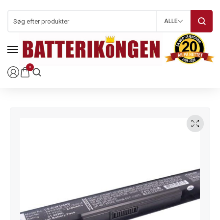
ALLE
0