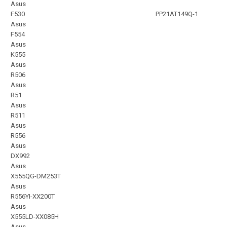
Asus
F530
PP21AT149Q-1
Asus
F554
Asus
K555
Asus
R506
Asus
R51
Asus
R511
Asus
R556
Asus
DX992
Asus
X555QG-DM253T
Asus
R556YI-XX200T
Asus
X555LD-XX085H
Asus