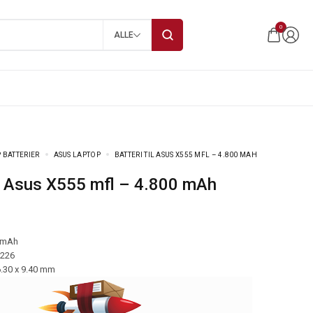
0
ALLE
 BATTERIER
ASUS LAPTOP
BATTERI TIL ASUS X555 MFL – 4.800 MAH
til Asus X555 mfl – 4.800 mAh
 mAh
-226
6.30 x 9.40 mm