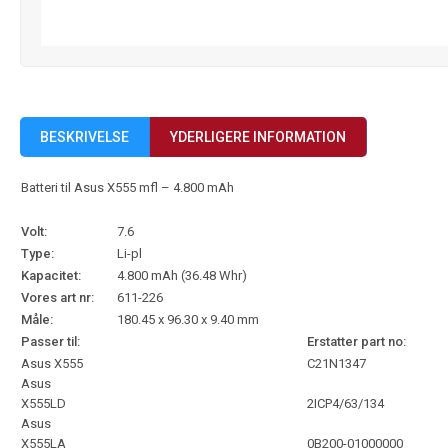
BESKRIVELSE
YDERLIGERE INFORMATION
Batteri til Asus X555 mfl – 4.800 mAh
Volt:
7.6
Type:
Li-pl
Kapacitet:
4.800 mAh (36.48 Whr)
Vores art nr:
611-226
Måle:
180.45 x 96.30 x 9.40 mm
Passer til:
Erstatter part no:
Asus X555
C21N1347
Asus
X555LD
2ICP4/63/134
Asus
X555LA
0B200-01000000