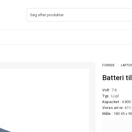
FORSIDE
LAPTOP
Batteri 
Volt :
7.6
Typ :
Li-pl
Kapacitet :
4.800
Vores art nr:
611
Måle :
180.45 x 9