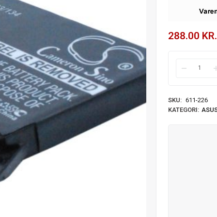
288.00
KR.
SKU:
611-226
KATEGORI:
ASUS