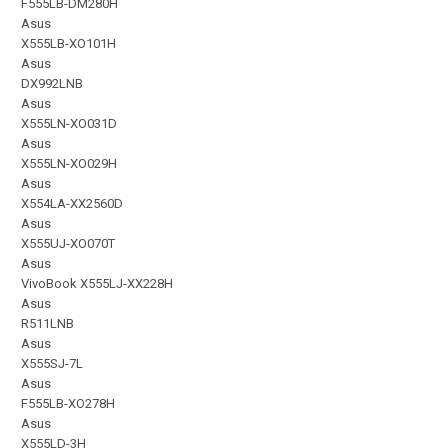
F555LB-DM280H
Asus
X555LB-XO101H
Asus
DX992LNB
Asus
X555LN-XO031D
Asus
X555LN-XO029H
Asus
X554LA-XX2560D
Asus
X555UJ-XO070T
Asus
VivoBook X555LJ-XX228H
Asus
R511LNB
Asus
X555SJ-7L
Asus
F555LB-XO278H
Asus
X555LD-3H