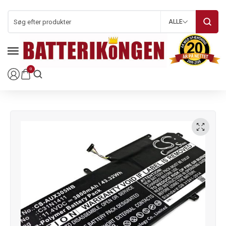
ALLE
0