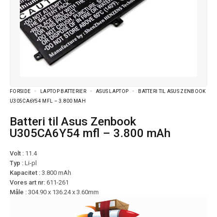
FORSIDE
LAPTOP BATTERIER
ASUS LAPTOP
BATTERI TIL ASUS ZENBOOK
U305CA6Y54 MFL – 3.800 MAH
Batteri til Asus Zenbook
U305CA6Y54 mfl – 3.800 mAh
Volt :
11.4
Typ :
Li-pl
Kapacitet :
3.800 mAh
Vores art nr:
611-261
Måle :
304.90 x 136.24 x 3.60mm