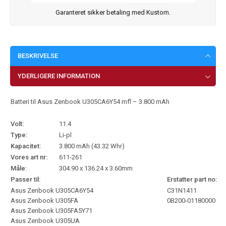
Garanteret sikker betaling med Kustom.
BESKRIVELSE
YDERLIGERE INFORMATION
Batteri til Asus Zenbook U305CA6Y54 mfl – 3.800 mAh
Volt:
11.4
Type:
Li-pl
Kapacitet:
3.800 mAh (43.32 Whr)
Vores art nr:
611-261
Måle:
304.90 x 136.24 x 3.60mm
Passer til:
Erstatter part no:
Asus Zenbook U305CA6Y54
C31N1411
Asus Zenbook U305FA
0B200-01180000
Asus Zenbook U305FA5Y71
Asus Zenbook U305UA