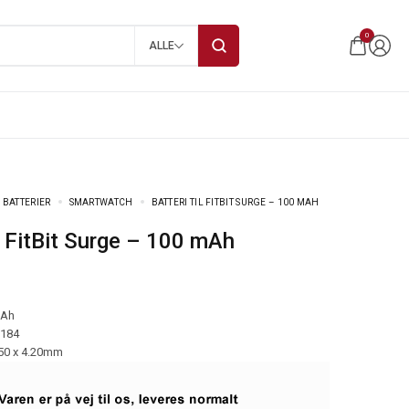
0
ALLE
 BATTERIER
SMARTWATCH
BATTERI TIL FITBIT SURGE – 100 MAH
til FitBit Surge – 100 mAh
mAh
-184
.50 x 4.20mm