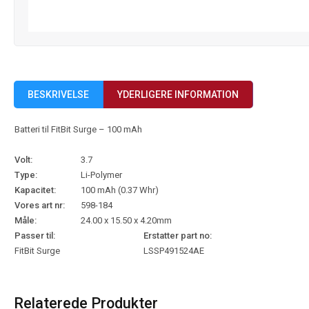
BESKRIVELSE
YDERLIGERE INFORMATION
Batteri til FitBit Surge – 100 mAh
Volt:
3.7
Type:
Li-Polymer
Kapacitet:
100 mAh (0.37 Whr)
Vores art nr:
598-184
Måle:
24.00 x 15.50 x 4.20mm
Passer til:
Erstatter part no:
FitBit Surge
LSSP491524AE
Relaterede Produkter