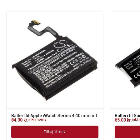
Batteri til Apple iWatch Series 4 40 mm mfl
Batteri til 
84.00
kr.
inkl moms
65.00
kr.
inkl
Tilføj til kurv