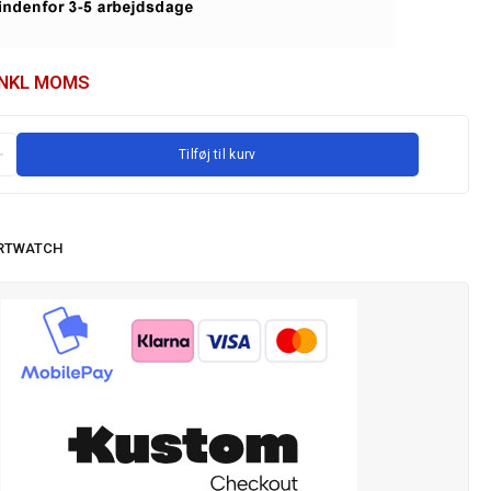
INKL MOMS
Tilføj til kurv
RTWATCH