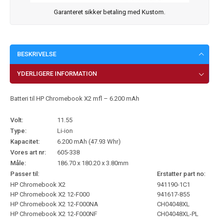
Garanteret sikker betaling med Kustom.
BESKRIVELSE
YDERLIGERE INFORMATION
Batteri til HP Chromebook X2 mfl – 6.200 mAh
Volt:
11.55
Type:
Li-ion
Kapacitet:
6.200 mAh (47.93 Whr)
Vores art nr:
605-338
Måle:
186.70 x 180.20 x 3.80mm
Passer til:
Erstatter part no:
HP Chromebook X2
941190-1C1
HP Chromebook X2 12-F000
941617-855
HP Chromebook X2 12-F000NA
CH04048XL
HP Chromebook X2 12-F000NF
CH04048XL-PL