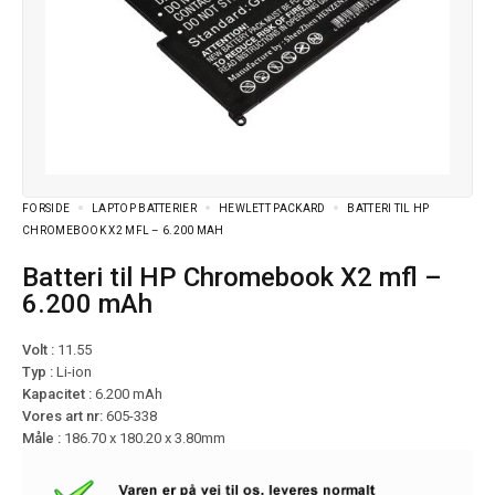
FORSIDE
LAPTOP BATTERIER
HEWLETT PACKARD
BATTERI TIL HP
CHROMEBOOK X2 MFL – 6.200 MAH
Batteri til HP Chromebook X2 mfl –
6.200 mAh
Volt :
11.55
Typ :
Li-ion
Kapacitet :
6.200 mAh
Vores art nr:
605-338
Måle :
186.70 x 180.20 x 3.80mm