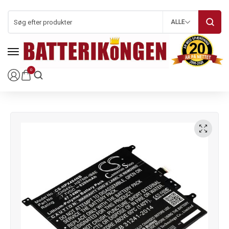
ALLE
0