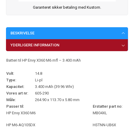
Garanteret sikker betaling med Kustom.
BESKRIVELSE
YDERLIGERE INFORMATION
Batteri til HP Envy X360 M6 mfl – 3.400 mAh
Volt:
14.8
Type:
Li-pl
Kapacitet:
3.400 mAh (39.96 Whr)
Vores art nr:
605-290
Måle:
264.90 x 113.70 x 5.80 mm
Passer til:
Erstatter part no:
HP Envy X360 M6
MB04XL
HP M6-AQ105DX
HSTNN-UB6X