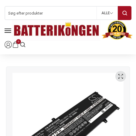
ALLE
0