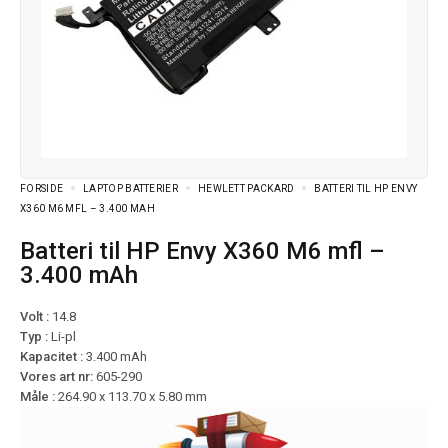
FORSIDE
LAPTOP BATTERIER
HEWLETT PACKARD
BATTERI TIL HP ENVY
X360 M6 MFL – 3.400 MAH
Batteri til HP Envy X360 M6 mfl –
3.400 mAh
Volt :
14.8
Typ :
Li-pl
Kapacitet :
3.400 mAh
Vores art nr:
605-290
Måle :
264.90 x 113.70 x 5.80 mm