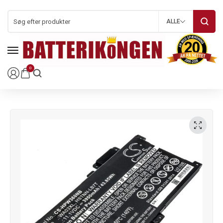
ALLE
0