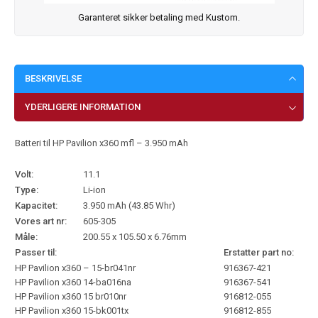
Garanteret sikker betaling med Kustom.
BESKRIVELSE
YDERLIGERE INFORMATION
Batteri til HP Pavilion x360 mfl – 3.950 mAh
Volt:
11.1
Type:
Li-ion
Kapacitet:
3.950 mAh (43.85 Whr)
Vores art nr:
605-305
Måle:
200.55 x 105.50 x 6.76mm
Passer til:
Erstatter part no:
HP Pavilion x360 – 15-br041nr
916367-421
HP Pavilion x360 14-ba016na
916367-541
HP Pavilion x360 15 br010nr
916812-055
HP Pavilion x360 15-bk001tx
916812-855