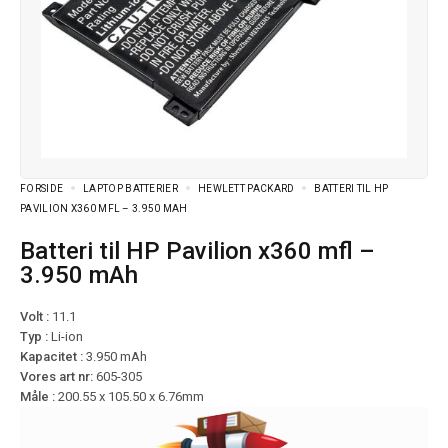
FORSIDE
LAPTOP BATTERIER
HEWLETT PACKARD
BATTERI TIL HP
PAVILION X360 MFL – 3.950 MAH
Batteri til HP Pavilion x360 mfl –
3.950 mAh
Volt :
11.1
Typ :
Li-ion
Kapacitet :
3.950 mAh
Vores art nr:
605-305
Måle :
200.55 x 105.50 x 6.76mm