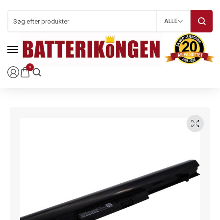
ALLE
0