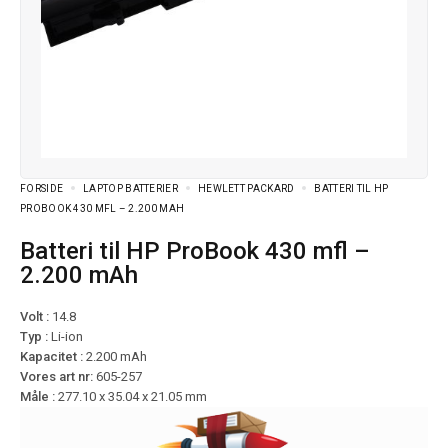
FORSIDE
LAPTOP BATTERIER
HEWLETT PACKARD
BATTERI TIL HP
PROBOOK 430 MFL – 2.200 MAH
Batteri til HP ProBook 430 mfl –
2.200 mAh
Volt :
14.8
Typ :
Li-ion
Kapacitet :
2.200 mAh
Vores art nr:
605-257
Måle :
277.10 x 35.04 x 21.05 mm