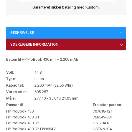
Garanteret sikker betaling med Kustom.
BESKRIVELSE
YDERLIGERE INFORMATION
Batteri til HP ProBook 430 mfl – 2.200 mAh
Volt:
14.8
Type:
Li-ion
Kapacitet:
2.200 mAh (32.56 Whr)
Vores art nr:
605-257
Måle:
277.10 x 35.04 x 21.05 mm
Passer til:
Erstatter part no:
HP ProBook 430
707618-121
HP ProBook 430 G1
768549-001
HP ProBook 430 G2
H6L28AA
HP ProBook 430 G2 F6N65AV
HSTNN-IB4L