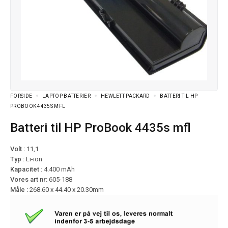
FORSIDE
LAPTOP BATTERIER
HEWLETT PACKARD
BATTERI TIL HP
PROBOOK 4435S MFL
Batteri til HP ProBook 4435s mfl
Volt :
11,1
Typ :
Li-ion
Kapacitet :
4.400 mAh
Vores art nr:
605-188
Måle :
268.60 x 44.40 x 20.30mm