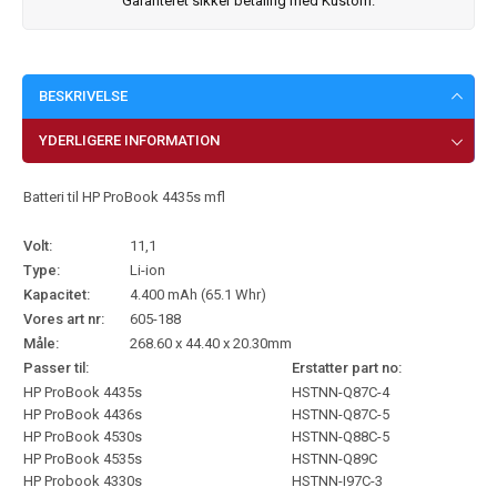
Garanteret sikker betaling med Kustom.
BESKRIVELSE
YDERLIGERE INFORMATION
Batteri til HP ProBook 4435s mfl
Volt:
11,1
Type:
Li-ion
Kapacitet:
4.400 mAh (65.1 Whr)
Vores art nr:
605-188
Måle:
268.60 x 44.40 x 20.30mm
Passer til:
Erstatter part no:
HP ProBook 4435s
HSTNN-Q87C-4
HP ProBook 4436s
HSTNN-Q87C-5
HP ProBook 4530s
HSTNN-Q88C-5
HP ProBook 4535s
HSTNN-Q89C
HP Probook 4330s
HSTNN-I97C-3