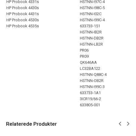
HP Probook 4331s
HSTNN-I97C-4
HP Probook 4430s
HSTNN-I98C-5
HP Probook 4431s
HSTNN-I02C
HP Probook 4530s
HSTNN-I99C-4
HP Probook 4535s
633733-151
HSTNN-IB2R
HSTNN-DB2R
HSTNN-LB2R
PR06
PR09
QK646AA
LC32BA122
HSTNN-Q88C-4
HSTNN-OB2R
HSTNN-I99C-3
633733-1A1
3ICR19/66-2
633805-001
Relaterede Produkter