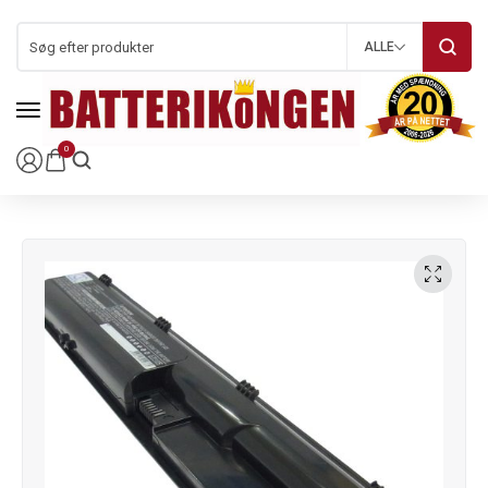
ALLE
0