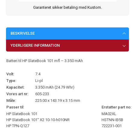
Garanteret sikker betaling med Kustom.
BESKRIVELSE
YDERLIGERE INFORMATION
Batteri til HP SlateBook 101 mfl – 3.350 mAh
Volt:
7.4
Type:
Li-pl
Kapacitet:
3.350 mAh (24.79 Whr)
Vores art nr:
605-233
Måle:
225.00 x 143.19 x 3.15 mm
Passer til:
Erstatter part no:
HP SlateBook 101
MA02XL
HP SlateBook 101″ X2 10-10-h010NR
HSTNN-IB5B
HP TPN-Q127
722231-001