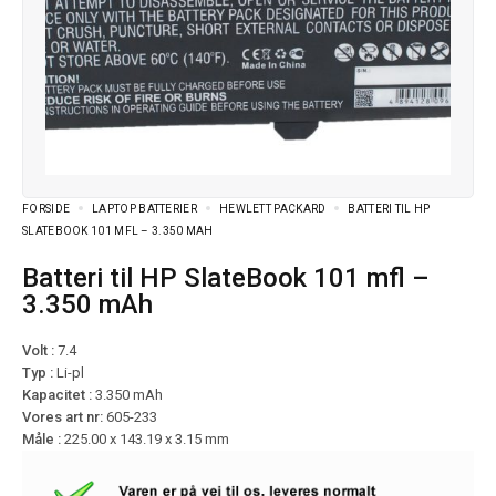
FORSIDE
LAPTOP BATTERIER
HEWLETT PACKARD
BATTERI TIL HP
SLATEBOOK 101 MFL – 3.350 MAH
Batteri til HP SlateBook 101 mfl –
3.350 mAh
Volt :
7.4
Typ :
Li-pl
Kapacitet :
3.350 mAh
Vores art nr:
605-233
Måle :
225.00 x 143.19 x 3.15 mm