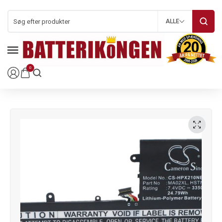
ALLE
0