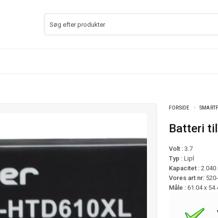
FORSIDE
SMARTP
Batteri 
Volt :
3.7
Typ :
Lipl
Kapacitet :
2.040
Vores art nr:
520
Måle :
61.04 x 54