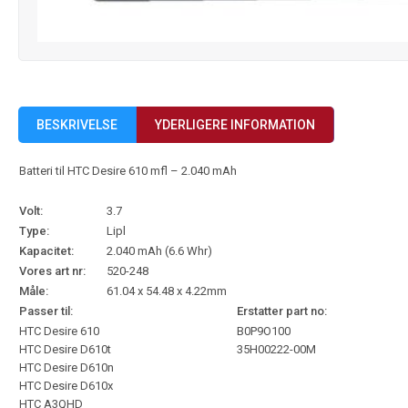
BESKRIVELSE
YDERLIGERE INFORMATION
Batteri til HTC Desire 610 mfl – 2.040 mAh
Volt:
3.7
Type:
Lipl
Kapacitet:
2.040 mAh (6.6 Whr)
Vores art nr:
520-248
Måle:
61.04 x 54.48 x 4.22mm
Passer til:
Erstatter part no:
HTC Desire 610
B0P9O100
HTC Desire D610t
35H00222-00M
HTC Desire D610n
HTC Desire D610x
HTC A3QHD