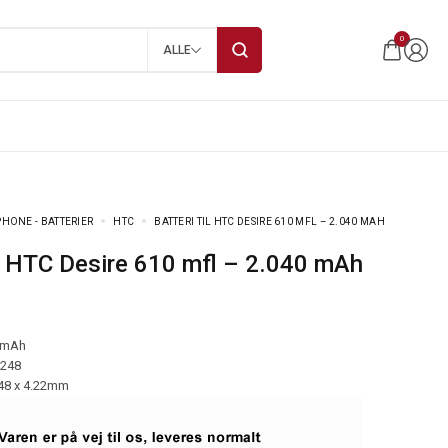
0
ALLE
HONE - BATTERIER
HTC
BATTERI TIL HTC DESIRE 610 MFL – 2.040 MAH
til HTC Desire 610 mfl – 2.040 mAh
 mAh
-248
.48 x 4.22mm