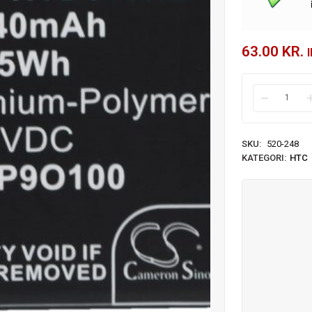
63.00
KR.
SKU:
520-248
KATEGORI:
HTC