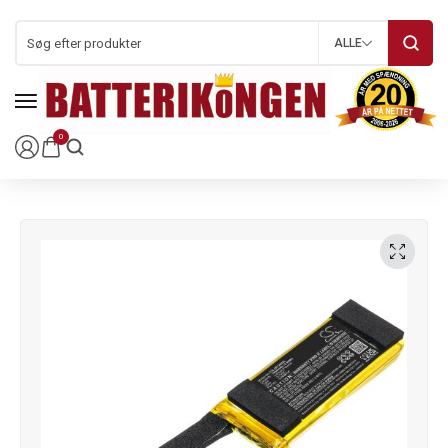
ALLE
0