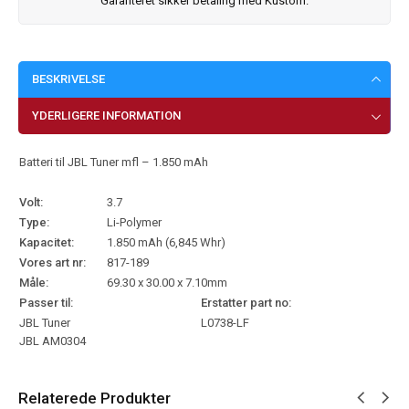
Garanteret sikker betaling med Kustom.
BESKRIVELSE
YDERLIGERE INFORMATION
Batteri til JBL Tuner mfl – 1.850 mAh
Volt:
3.7
Type:
Li-Polymer
Kapacitet:
1.850 mAh (6,845 Whr)
Vores art nr:
817-189
Måle:
69.30 x 30.00 x 7.10mm
Passer til:
Erstatter part no:
JBL Tuner
L0738-LF
JBL AM0304
Relaterede Produkter