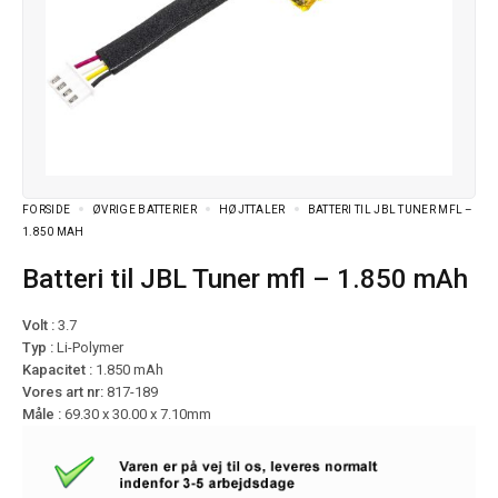
FORSIDE
ØVRIGE BATTERIER
HØJTTALER
BATTERI TIL JBL TUNER MFL –
1.850 MAH
Batteri til JBL Tuner mfl – 1.850 mAh
Volt :
3.7
Typ :
Li-Polymer
Kapacitet :
1.850 mAh
Vores art nr:
817-189
Måle :
69.30 x 30.00 x 7.10mm