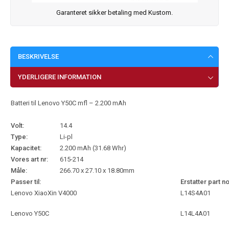
Garanteret sikker betaling med Kustom.
BESKRIVELSE
YDERLIGERE INFORMATION
Batteri til Lenovo Y50C mfl – 2.200 mAh
Volt:
14.4
Type:
Li-pl
Kapacitet:
2.200 mAh (31.68 Whr)
Vores art nr:
615-214
Måle:
266.70 x 27.10 x 18.80mm
Passer til:
Erstatter part no
Lenovo XiaoXin V4000
L14S4A01
Lenovo Y50C
L14L4A01