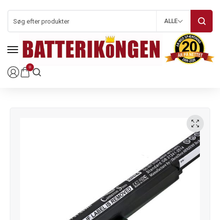
ALLE
0