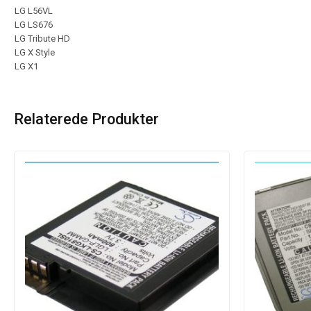
LG L56VL
LG LS676
LG Tribute HD
LG X Style
LG X1
Relaterede Produkter