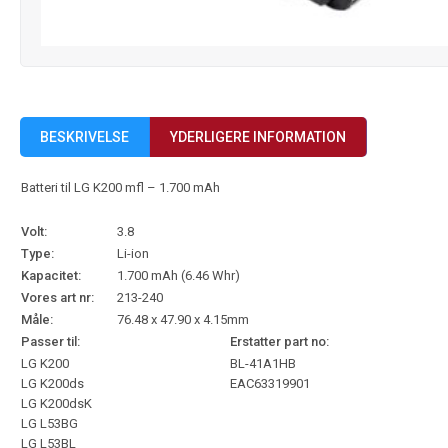
BESKRIVELSE
YDERLIGERE INFORMATION
Batteri til LG K200 mfl – 1.700 mAh
Volt:
3.8
Type:
Li-ion
Kapacitet:
1.700 mAh (6.46 Whr)
Vores art nr:
213-240
Måle:
76.48 x 47.90 x 4.15mm
Passer til:
Erstatter part no:
LG K200
BL-41A1HB
LG K200ds
EAC63319901
LG K200dsK
LG L53BG
LG L53BL