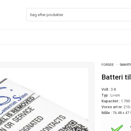
FORSIDE
SMARTP
Batteri 
Volt :
3.8
Typ :
Li-ion
Kapacitet :
1.700
Vores art nr:
213
Måle :
76.48 x 47