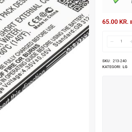
65.00
KR.
SKU:
213-240
KATEGORI:
LG