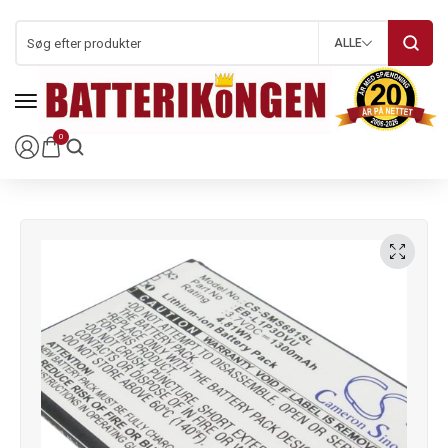
ALLE
0