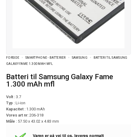
FORSIDE
SMARTPHONE - BATTERIER
SAMSUNG
BATTERI TIL SAMSUNG
GALAXY FAME 1.300 MAH MFL
Batteri til Samsung Galaxy Fame
1.300 mAh mfl
Volt :
3.7
Typ :
Li-ion
Kapacitet :
1.300 mAh
Vores art nr:
206-318
Måle :
57.50 x 43.02 x 4.83 mm