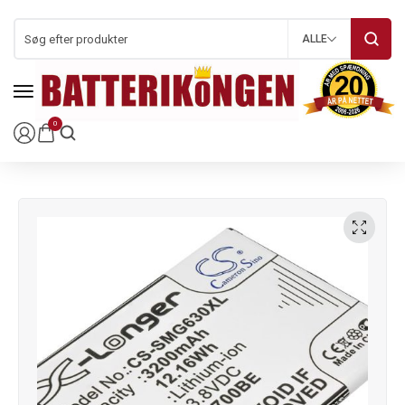
ALLE
0