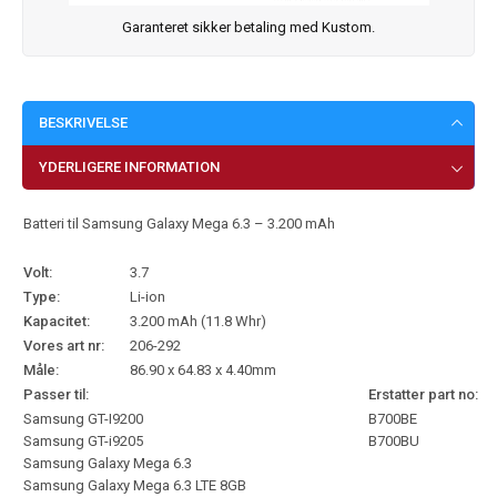
Garanteret sikker betaling med Kustom.
BESKRIVELSE
YDERLIGERE INFORMATION
Batteri til Samsung Galaxy Mega 6.3 – 3.200 mAh
Volt:
3.7
Type:
Li-ion
Kapacitet:
3.200 mAh (11.8 Whr)
Vores art nr:
206-292
Måle:
86.90 x 64.83 x 4.40mm
Passer til:
Erstatter part no:
Samsung GT-I9200
B700BE
Samsung GT-i9205
B700BU
Samsung Galaxy Mega 6.3
Samsung Galaxy Mega 6.3 LTE 8GB