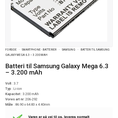
FORSIDE
SMARTPHONE - BATTERIER
SAMSUNG
BATTERI TIL SAMSUNG
GALAXY MEGA 6.3 – 3.200 MAH
Batteri til Samsung Galaxy Mega 6.3
– 3.200 mAh
Volt :
3.7
Typ :
Li-ion
Kapacitet :
3.200 mAh
Vores art nr:
206-292
Måle :
86.90 x 64.83 x 4.40mm