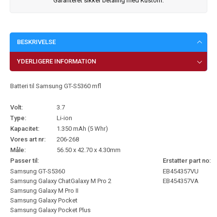
Garanteret sikker betaling med Kustom.
BESKRIVELSE
YDERLIGERE INFORMATION
Batteri til Samsung GT-S5360 mfl
Volt:
3.7
Type:
Li-ion
Kapacitet:
1.350 mAh (5 Whr)
Vores art nr:
206-268
Måle:
56.50 x 42.70 x 4.30mm
Passer til:
Erstatter part no:
Samsung GT-S5360
EB454357VU
Samsung Galaxy ChatGalaxy M Pro 2
EB454357VA
Samsung Galaxy M Pro II
Samsung Galaxy Pocket
Samsung Galaxy Pocket Plus