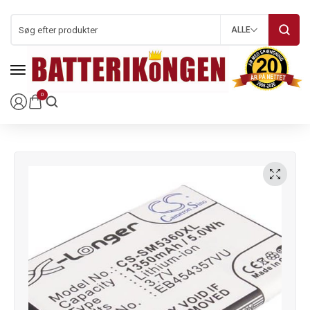
ALLE
0