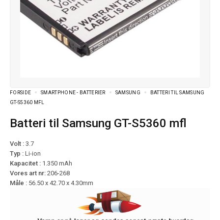
FORSIDE
SMARTPHONE - BATTERIER
SAMSUNG
BATTERI TIL SAMSUNG
GT-S5360 MFL
Batteri til Samsung GT-S5360 mfl
Volt :
3.7
Typ :
Li-ion
Kapacitet :
1.350 mAh
Vores art nr:
206-268
Måle :
56.50 x 42.70 x 4.30mm