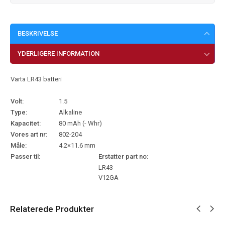
BESKRIVELSE
YDERLIGERE INFORMATION
Varta LR43 batteri
Volt:
1.5
Type:
Alkaline
Kapacitet:
80 mAh (- Whr)
Vores art nr:
802-204
Måle:
4.2×11.6 mm
Passer til:
Erstatter part no:
LR43
V12GA
Relaterede Produkter