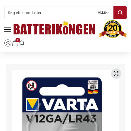
ALLE
0