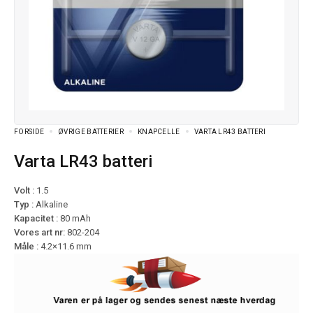
FORSIDE
ØVRIGE BATTERIER
KNAPCELLE
VARTA LR43 BATTERI
Varta LR43 batteri
Volt :
1.5
Typ :
Alkaline
Kapacitet :
80 mAh
Vores art nr:
802-204
Måle :
4.2×11.6 mm