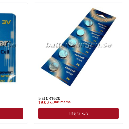
5 st CR1620
19.00
kr.
inkl moms
Tilføj til kurv