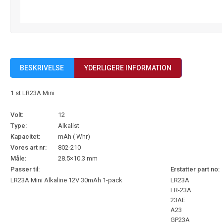
BESKRIVELSE
YDERLIGERE INFORMATION
1 st LR23A Mini
Volt:
12
Type:
Alkalist
Kapacitet:
mAh ( Whr)
Vores art nr:
802-210
Måle:
28.5×10.3 mm
Passer til:
Erstatter part no:
LR23A Mini Alkaline 12V 30mAh 1-pack
LR23A
LR-23A
23AE
A23
GP23A