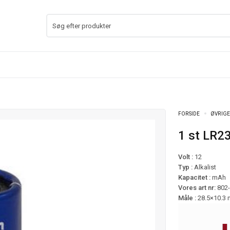
FORSIDE
ØVRIGE
1 st LR2
Volt :
12
Typ :
Alkalist
Kapacitet :
mAh
Vores art nr:
802
Måle :
28.5×10.3