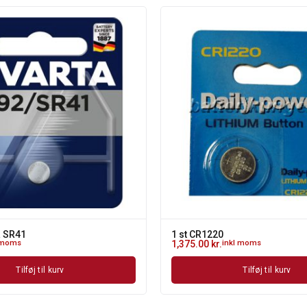
a SR41
1 st CR1220
 moms
1,375.00
kr.
inkl moms
Tilføj til kurv
Tilføj til kurv