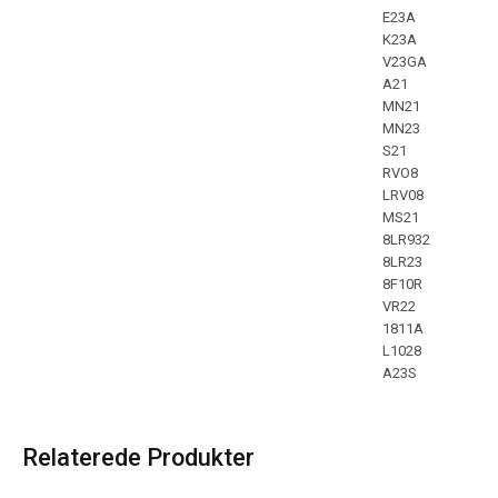
E23A
K23A
V23GA
A21
MN21
MN23
S21
RVO8
LRV08
MS21
8LR932
8LR23
8F10R
VR22
1811A
L1028
A23S
Relaterede Produkter