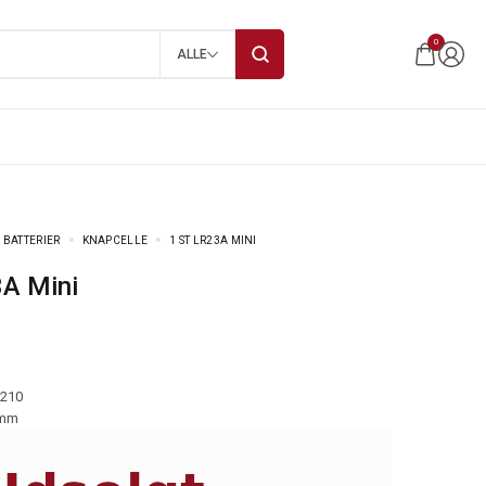
0
ALLE
 BATTERIER
KNAPCELLE
1 ST LR23A MINI
3A Mini
-210
 mm