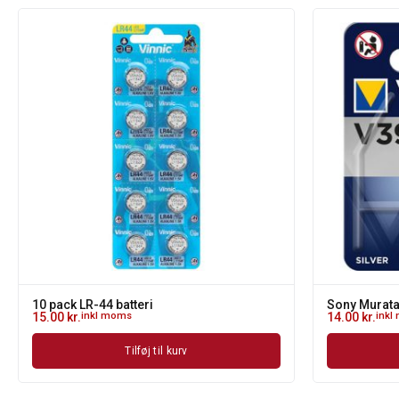
10 pack LR-44 batteri
Sony Murat
15.00
kr.
inkl moms
14.00
kr.
inkl
Tilføj til kurv