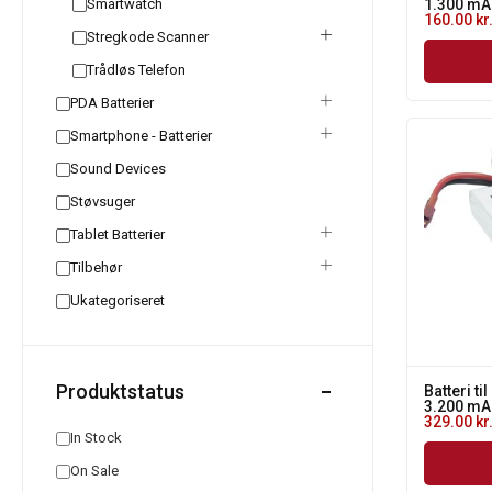
Smartwatch
1.300 mA
160.00
kr
Stregkode Scanner
Trådløs Telefon
PDA Batterier
Smartphone - Batterier
Sound Devices
Støvsuger
Tablet Batterier
Tilbehør
Ukategoriseret
Produktstatus
Batteri til
3.200 mA
329.00
kr
In Stock
On Sale