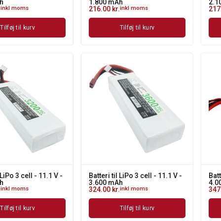
h
1.800 mAh
2.1
.
inkl moms
216.00
kr.
inkl moms
217
Tilføj til kurv
Tilføj til kurv
 LiPo 3 cell - 11.1 V -
Batteri til LiPo 3 cell - 11.1 V -
Batt
h
3.600 mAh
4.0
.
inkl moms
324.00
kr.
inkl moms
347
Tilføj til kurv
Tilføj til kurv