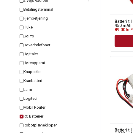
2 Vejs Radioer
Betalingsterminal
Fjernbetjening
Batteri til
450 mAh
Fluke
89.00
kr.
i
GoPro
Hovedtelefoner
Højttaler
Høreapparat
Knapcelle
Kranbatteri
Larm
Logitech
Mobil Router
RC Batterier
✓
Robotplæneklipper
Batteri til