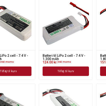
 LiPo 2 cell - 7.4 V -
Batteri til LiPo 2 cell - 7.4 V -
Batt
h
1.300 mAh
1.8
.
inkl moms
124.00
kr.
inkl moms
151
Tilføj til kurv
Tilføj til kurv