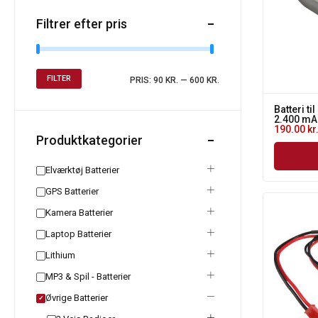
Filtrer efter pris
FILTER
PRIS:
90 KR.
—
600 KR.
Batteri til
2.400 mA
190.00
kr
Produktkategorier
Elværktøj Batterier
GPS Batterier
Kamera Batterier
Laptop Batterier
Lithium
MP3 & Spil - Batterier
Øvrige Batterier
✓