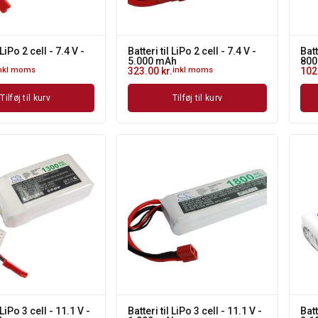
 LiPo 2 cell - 7.4 V -
Batteri til LiPo 2 cell - 7.4 V -
Batt
5.000 mAh
800
nkl moms
323.00
kr.
inkl moms
102
Tilføj til kurv
Tilføj til kurv
 LiPo 3 cell - 11.1 V -
Batteri til LiPo 3 cell - 11.1 V -
Batt