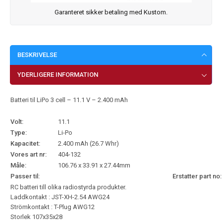
Garanteret sikker betaling med Kustom.
BESKRIVELSE
YDERLIGERE INFORMATION
Batteri til LiPo 3 cell – 11.1 V – 2.400 mAh
Volt:
11.1
Type:
Li-Po
Kapacitet:
2.400 mAh (26.7 Whr)
Vores art nr:
404-132
Måle:
106.76 x 33.91 x 27.44mm
Passer til:
Erstatter part no:
RC batteri till olika radiostyrda produkter.
Laddkontakt : JST-XH-2.54 AWG24
Strömkontakt : T-Plug AWG12
Storlek 107x35x28