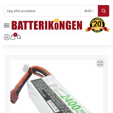
ALLE
0