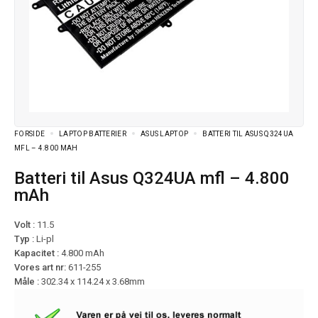
FORSIDE
LAPTOP BATTERIER
ASUS LAPTOP
BATTERI TIL ASUS Q324UA
MFL – 4.800 MAH
Batteri til Asus Q324UA mfl – 4.800
mAh
Volt :
11.5
Typ :
Li-pl
Kapacitet :
4.800 mAh
Vores art nr:
611-255
Måle :
302.34 x 114.24 x 3.68mm