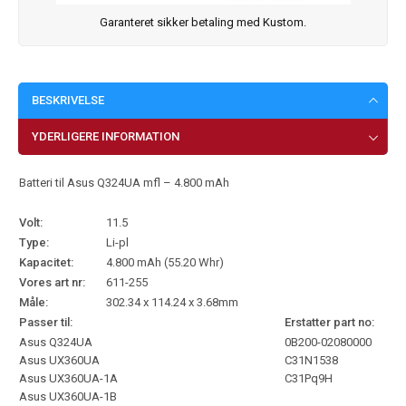
Garanteret sikker betaling med Kustom.
BESKRIVELSE
YDERLIGERE INFORMATION
Batteri til Asus Q324UA mfl – 4.800 mAh
Volt:
11.5
Type:
Li-pl
Kapacitet:
4.800 mAh (55.20 Whr)
Vores art nr:
611-255
Måle:
302.34 x 114.24 x 3.68mm
Passer til:
Erstatter part no:
Asus Q324UA
0B200-02080000
Asus UX360UA
C31N1538
Asus UX360UA-1A
C31Pq9H
Asus UX360UA-1B