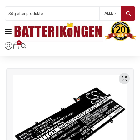
ALLE
0