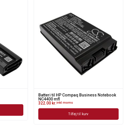
Batteri til HP Compaq Business Notebook
NC4400 mfl
322.00
kr.
inkl moms
Tilføj til kurv