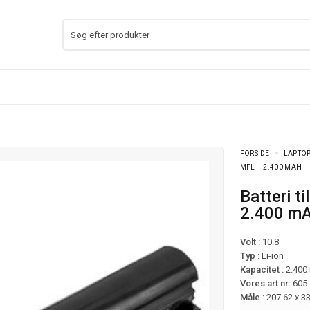
FORSIDE
LAPTOP
MFL – 2.400 MAH
Batteri til HP Pavilion 10 TouchSmart mfl –
2.400 m
Volt :
10.8
Typ :
Li-ion
Kapacitet :
2.400
Vores art nr:
605
Måle :
207.62 x 3