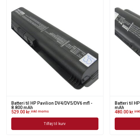
Batteri til HP Pavilion DV4/DV5/DV6 mfl -
Batteri til H
8.800 mAh
mAh
529.00
kr.
inkl moms
480.00
kr.
in
Tilføj til kurv