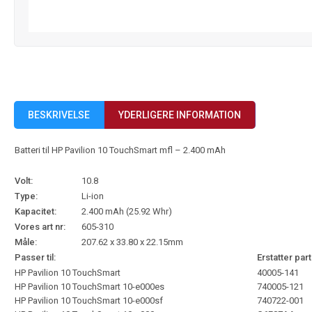
BESKRIVELSE
YDERLIGERE INFORMATION
Batteri til HP Pavilion 10 TouchSmart mfl – 2.400 mAh
Volt:
10.8
Type:
Li-ion
Kapacitet:
2.400 mAh (25.92 Whr)
Vores art nr:
605-310
Måle:
207.62 x 33.80 x 22.15mm
Passer til:
Erstatter part
HP Pavilion 10 TouchSmart
40005-141
HP Pavilion 10 TouchSmart 10-e000es
740005-121
HP Pavilion 10 TouchSmart 10-e000sf
740722-001