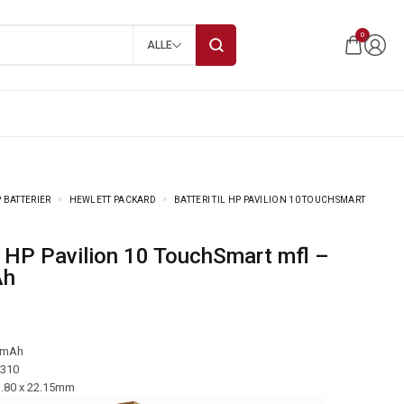
0
ALLE
 BATTERIER
HEWLETT PACKARD
BATTERI TIL HP PAVILION 10 TOUCHSMART
Ah
 mAh
-310
3.80 x 22.15mm