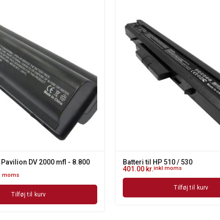
P Pavilion DV 2000 mfl - 8.800
Batteri til HP 510 / 530
401.00
kr.
inkl moms
kl moms
Tilføj til kurv
Tilføj til kurv