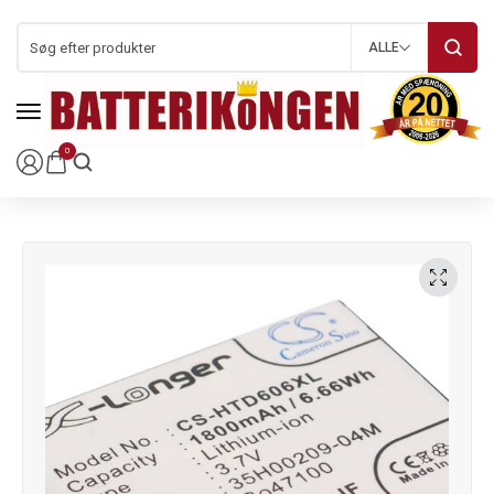
ALLE
0