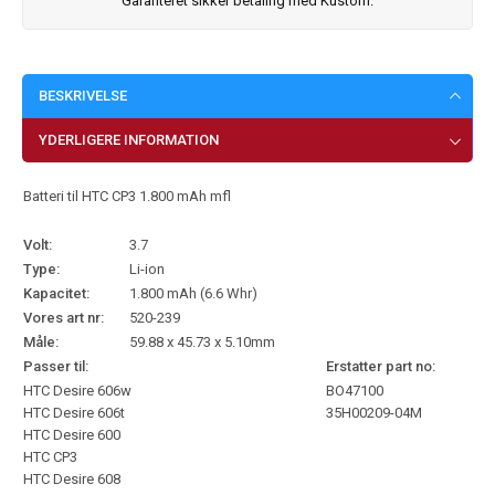
Garanteret sikker betaling med Kustom.
BESKRIVELSE
YDERLIGERE INFORMATION
Batteri til HTC CP3 1.800 mAh mfl
Volt:
3.7
Type:
Li-ion
Kapacitet:
1.800 mAh (6.6 Whr)
Vores art nr:
520-239
Måle:
59.88 x 45.73 x 5.10mm
Passer til:
Erstatter part no:
HTC Desire 606w
BO47100
HTC Desire 606t
35H00209-04M
HTC Desire 600
HTC CP3
HTC Desire 608