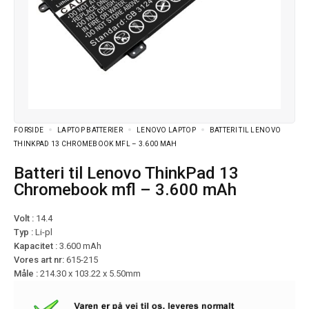
FORSIDE
LAPTOP BATTERIER
LENOVO LAPTOP
BATTERI TIL LENOVO
THINKPAD 13 CHROMEBOOK MFL – 3.600 MAH
Batteri til Lenovo ThinkPad 13
Chromebook mfl – 3.600 mAh
Volt :
14.4
Typ :
Li-pl
Kapacitet :
3.600 mAh
Vores art nr:
615-215
Måle :
214.30 x 103.22 x 5.50mm