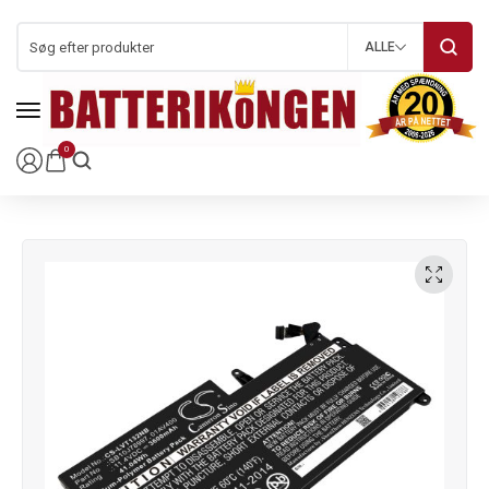
ALLE
0