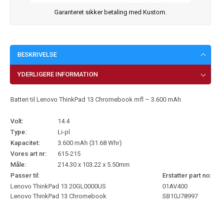
Garanteret sikker betaling med Kustom.
BESKRIVELSE
YDERLIGERE INFORMATION
Batteri til Lenovo ThinkPad 13 Chromebook mfl – 3.600 mAh
Volt:
14.4
Type:
Li-pl
Kapacitet:
3.600 mAh (31.68 Whr)
Vores art nr:
615-215
Måle:
214.30 x 103.22 x 5.50mm
Passer til:
Erstatter part no:
Lenovo ThinkPad 13 20GL0000US
01AV400
Lenovo ThinkPad 13 Chromebook
SB10J78997