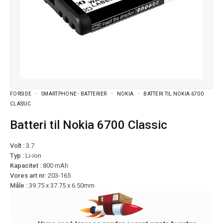
FORSIDE
SMARTPHONE - BATTERIER
NOKIA
BATTERI TIL NOKIA 6700
CLASSIC
Batteri til Nokia 6700 Classic
Volt :
3.7
Typ :
Li-ion
Kapacitet :
800 mAh
Vores art nr:
203-165
Måle :
39.75 x 37.75 x 6.50mm