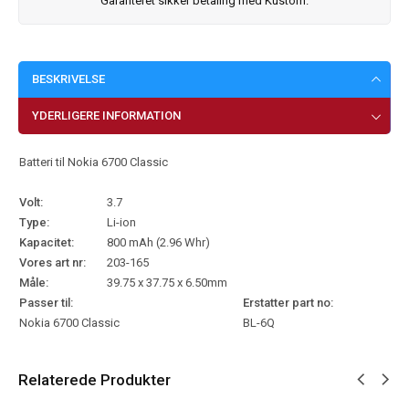
Garanteret sikker betaling med Kustom.
BESKRIVELSE
YDERLIGERE INFORMATION
Batteri til Nokia 6700 Classic
Volt:
3.7
Type:
Li-ion
Kapacitet:
800 mAh (2.96 Whr)
Vores art nr:
203-165
Måle:
39.75 x 37.75 x 6.50mm
Passer til:
Erstatter part no:
Nokia 6700 Classic
BL-6Q
Relaterede Produkter