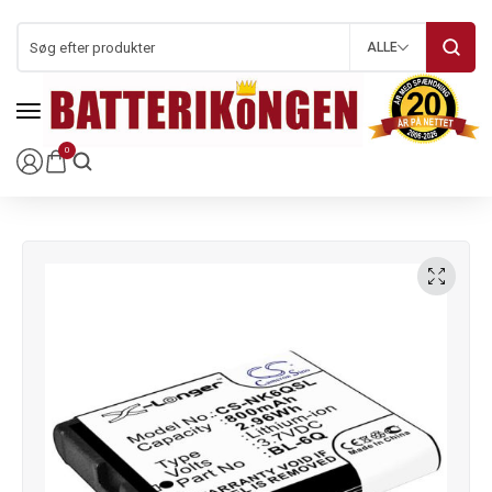
ALLE
0