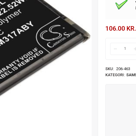
106.00
KR.
SKU:
206-463
KATEGORI:
SAM