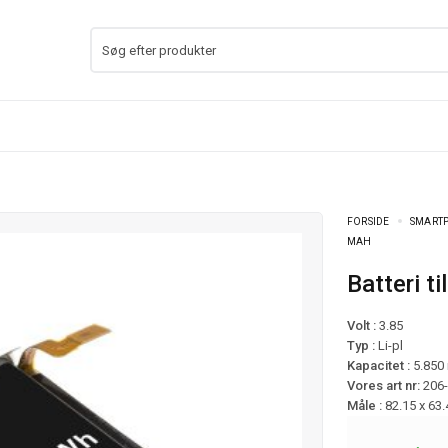
FORSIDE
SMARTP
MAH
Batteri
Volt :
3.85
Typ :
Li-pl
Kapacitet :
5.850
Vores art nr:
206
Måle :
82.15 x 63