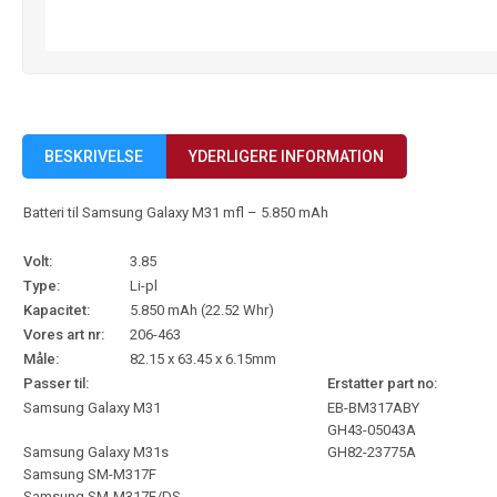
BESKRIVELSE
YDERLIGERE INFORMATION
Batteri til Samsung Galaxy M31 mfl – 5.850 mAh
Volt:
3.85
Type:
Li-pl
Kapacitet:
5.850 mAh (22.52 Whr)
Vores art nr:
206-463
Måle:
82.15 x 63.45 x 6.15mm
Passer til:
Erstatter part no:
Samsung Galaxy M31
EB-BM317ABY
GH43-05043A
Samsung Galaxy M31s
GH82-23775A
Samsung SM-M317F
Samsung SM-M317F/DS