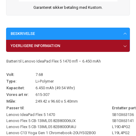
Garanteret sikker betaling med Kustom.
BESKRIVELSE
YDERLIGERE INFORMATION
Batteri til Lenovo IdeaPad Flex 5 1470 mfl – 6.450 mAh
Volt:
7.68
Type:
Li-Polymer
Kapacitet:
6.450 mAh (49.54 Whr)
Vores art nr:
615-307
Måle:
249.42 x 96.60 x 5.40mm
Passer til:
Erstatter part
Lenovo IdeaPad Flex 5 1470
5B10X63136
Lenovo Flex 5 CB-13IML05 82B80006UX
5B10X63141
Lenovo Flex 5 CB-13IML05 82B8000RAU
L19D4PG2
Lenovo C13 Yoga Gen 1 Chromebook-20UYS02B00
L19L4PG2