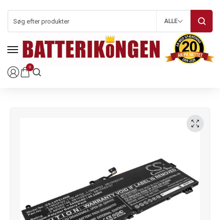
ALLE
0