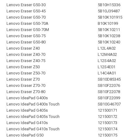
Lenovo Eraser G50-30
5B10H15336
Lenovo Eraser G50-45
5B10J39487
Lenovo Eraser G50-70
5B10K101915
Lenovo Eraser G50-70A
B10K10199
Lenovo Eraser G50-70M
5B10K10211
Lenovo Eraser G50-75
5B10K10238
Lenovo Eraser G50-80
5B10K10240
Lenovo Eraser Z40
L12L4A02
Lenovo Eraser Z40-70
L12M4A02
Lenovo Eraser Z40-75
L12S4A02
Lenovo Eraser Z50
L12S4E01
Lenovo Eraser Z50-70
L14C4A01
Lenovo Eraser Z70
SB10D85345
Lenovo Eraser Z70-70
SB10F22076
Lenovo Eraser Z70-80
SB10F22078
Lenovo IdeaPad G400s
SB10F22099
Lenovo IdeaPad G400s Touch
SB10G46707
Lenovo IdeaPad G405s
121500171
Lenovo IdeaPad G405s Touch
121500172
Lenovo IdeaPad G410s
121500173
Lenovo IdeaPad G410s Touch
121500174
Lenovo IdeaPad G50
121500175