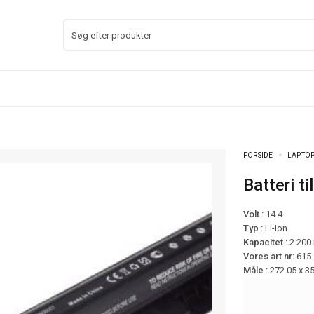
FORSIDE
LAPTOP
Batteri
Volt :
14.4
Typ :
Li-ion
Kapacitet :
2.200
Vores art nr:
615
Måle :
272.05 x 3