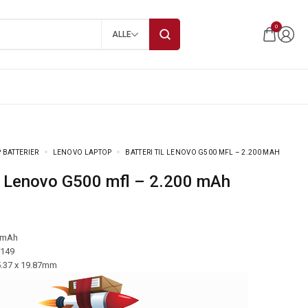
0
ALLE
 BATTERIER
LENOVO LAPTOP
BATTERI TIL LENOVO G500 MFL – 2.200 MAH
 til Lenovo G500 mfl – 2.200 mAh
 mAh
-149
5.37 x 19.87mm