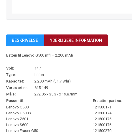
BESKRIVELSE
YDERLIGERE INFORMATION
Batteri til Lenovo G500 mfl – 2.200 mAh
Volt:
14.4
Type:
Li-ion
Kapacitet:
2.200 mAh (31.7 Whr)
Vores art nr:
615-149
Måle:
272.05 x 35.37 x 19.87mm
Passer til:
Erstatter part no:
Lenovo G500
121500171
Lenovo G500S
121500174
Lenovo Z501
121500175
Lenovo S600
121500176
Lenovo Eraser G50
121500270