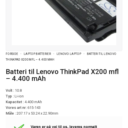
FORSIDE
LAPTOP BATTERIER
LENOVO LAPTOP
BATTERI TIL LENOVO
THINKPAD X200 MFL – 4.400 MAH
Batteri til Lenovo ThinkPad X200 mfl
– 4.400 mAh
Volt :
10.8
Typ :
Li-ion
Kapacitet :
4.400 mAh
Vores art nr:
615-143
Måle :
207.17 x 53.24 x 22.90mm