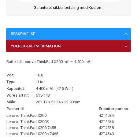
Garanteret sikker betaling med Kustom.
BESKRIVELSE
YDERLIGERE INFORMATION
Batteri til Lenovo ThinkPad X200 mfl – 4.400 mAh
Volt:
10.8
Type:
Li-ion
Kapacitet:
4.400 mAh (47.5 Whr)
Vores art nr:
615-143
Måle:
207.17 x 53.24 x 22.90mm
Passer til:
Erstatter part no:
Lenovo ThinkPad X200
42T4534
Lenovo ThinkPad X200S
42T4536
Lenovo ThinkPad X200 7458
42T4538
Lenovo ThinkPad X200s 7465
42T4540