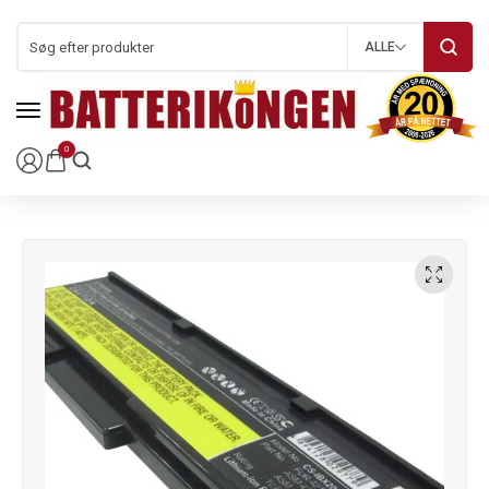
ALLE
0