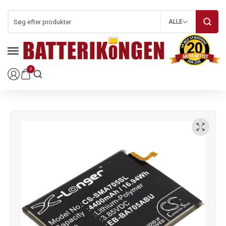
ALLE
0