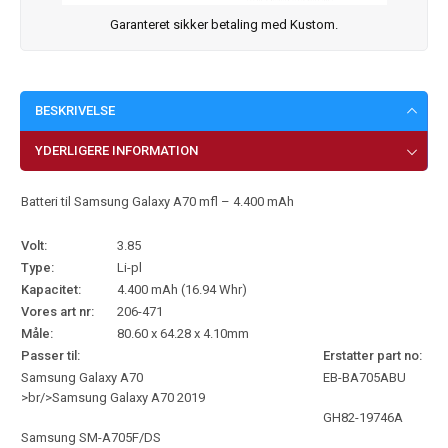
Garanteret sikker betaling med Kustom.
BESKRIVELSE
YDERLIGERE INFORMATION
Batteri til Samsung Galaxy A70 mfl – 4.400 mAh
Volt:
3.85
Type:
Li-pl
Kapacitet:
4.400 mAh (16.94 Whr)
Vores art nr:
206-471
Måle:
80.60 x 64.28 x 4.10mm
Passer til:
Erstatter part no:
Samsung Galaxy A70
EB-BA705ABU
>br/>Samsung Galaxy A70 2019
GH82-19746A
Samsung SM-A705F/DS