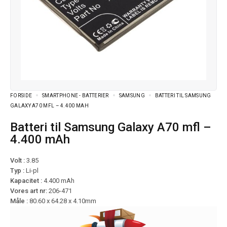
FORSIDE
SMARTPHONE - BATTERIER
SAMSUNG
BATTERI TIL SAMSUNG
GALAXY A70 MFL – 4.400 MAH
Batteri til Samsung Galaxy A70 mfl –
4.400 mAh
Volt :
3.85
Typ :
Li-pl
Kapacitet :
4.400 mAh
Vores art nr:
206-471
Måle :
80.60 x 64.28 x 4.10mm