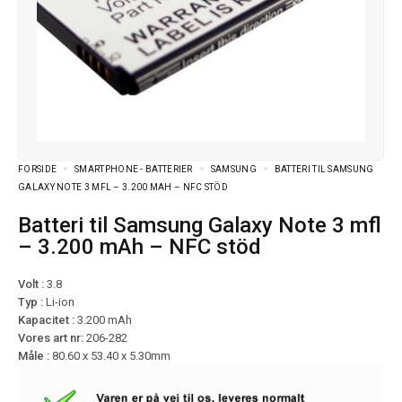
FORSIDE
SMARTPHONE - BATTERIER
SAMSUNG
BATTERI TIL SAMSUNG
GALAXY NOTE 3 MFL – 3.200 MAH – NFC STÖD
Batteri til Samsung Galaxy Note 3 mfl
– 3.200 mAh – NFC stöd
Volt :
3.8
Typ :
Li-ion
Kapacitet :
3.200 mAh
Vores art nr:
206-282
Måle :
80.60 x 53.40 x 5.30mm