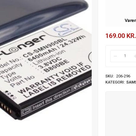
169.00
KR.
SKU:
206-296
KATEGORI:
SAM