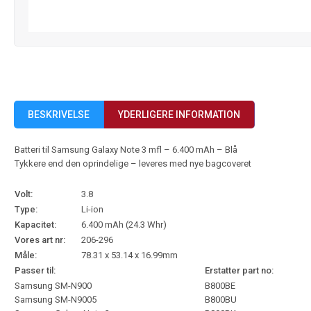
BESKRIVELSE
YDERLIGERE INFORMATION
Batteri til Samsung Galaxy Note 3 mfl – 6.400 mAh – Blå
Tykkere end den oprindelige – leveres med nye bagcoveret
Volt:
3.8
Type:
Li-ion
Kapacitet:
6.400 mAh (24.3 Whr)
Vores art nr:
206-296
Måle:
78.31 x 53.14 x 16.99mm
Passer til:
Erstatter part no:
Samsung SM-N900
B800BE
Samsung SM-N9005
B800BU