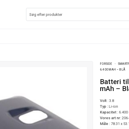
FORSIDE
SMARTP
6.400 MAH – BLÅ
Batteri til Samsung Galaxy Note 3 mfl – 6.400
mAh – Bl
Volt :
3.8
Typ :
Li-ion
Kapacitet :
6.400
Vores art nr:
206
Måle :
78.31 x 53