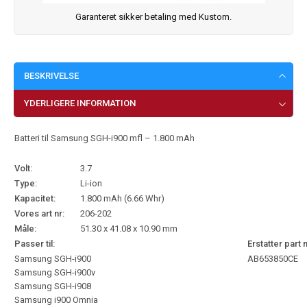
Garanteret sikker betaling med Kustom.
BESKRIVELSE
YDERLIGERE INFORMATION
Batteri til Samsung SGH-i900 mfl – 1.800 mAh
Volt:
3.7
Type:
Li-ion
Kapacitet:
1.800 mAh (6.66 Whr)
Vores art nr:
206-202
Måle:
51.30 x 41.08 x 10.90 mm
Passer til:
Erstatter part 
Samsung SGH-i900
AB653850CE
Samsung SGH-i900v
Samsung SGH-i908
Samsung i900 Omnia