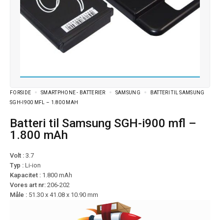
FORSIDE
SMARTPHONE - BATTERIER
SAMSUNG
BATTERI TIL SAMSUNG
SGH-I900 MFL – 1.800 MAH
Batteri til Samsung SGH-i900 mfl –
1.800 mAh
Volt :
3.7
Typ :
Li-ion
Kapacitet :
1.800 mAh
Vores art nr:
206-202
Måle :
51.30 x 41.08 x 10.90 mm