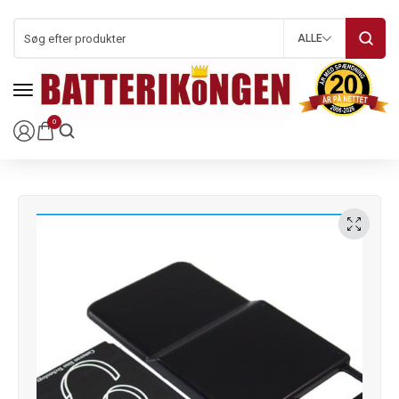
ALLE
0