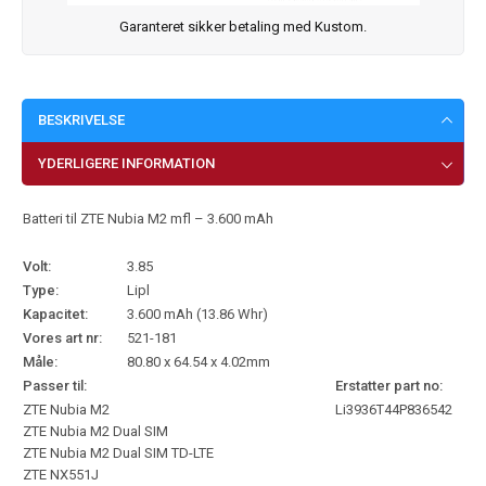
Garanteret sikker betaling med Kustom.
BESKRIVELSE
YDERLIGERE INFORMATION
Batteri til ZTE Nubia M2 mfl – 3.600 mAh
Volt:
3.85
Type:
Lipl
Kapacitet:
3.600 mAh (13.86 Whr)
Vores art nr:
521-181
Måle:
80.80 x 64.54 x 4.02mm
Passer til:
Erstatter part no:
ZTE Nubia M2
Li3936T44P836542
ZTE Nubia M2 Dual SIM
ZTE Nubia M2 Dual SIM TD-LTE
ZTE NX551J