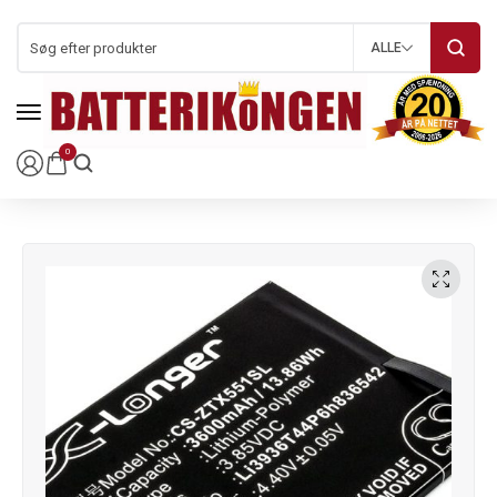
ALLE
0