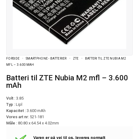
FORSIDE
SMARTPHONE - BATTERIER
ZTE
BATTERI TIL ZTE NUBIA M2
MFL – 3.600 MAH
Batteri til ZTE Nubia M2 mfl – 3.600
mAh
Volt :
3.85
Typ :
Lipl
Kapacitet :
3.600 mAh
Vores art nr:
521-181
Måle :
80.80 x 64.54 x 4.02mm