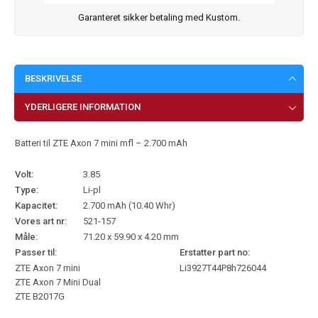
Garanteret sikker betaling med Kustom.
BESKRIVELSE
YDERLIGERE INFORMATION
Batteri til ZTE Axon 7 mini mfl – 2.700 mAh
Volt:
3.85
Type:
Li-pl
Kapacitet:
2.700 mAh (10.40 Whr)
Vores art nr:
521-157
Måle:
71.20 x 59.90 x 4.20 mm
Passer til:
Erstatter part no:
ZTE Axon 7 mini
Li3927T44P8h726044
ZTE Axon 7 Mini Dual
ZTE B2017G