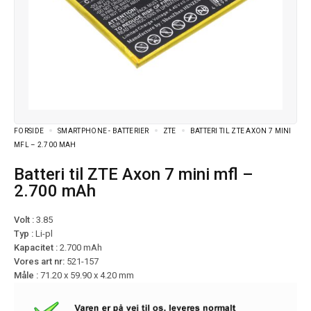
FORSIDE
SMARTPHONE - BATTERIER
ZTE
BATTERI TIL ZTE AXON 7 MINI
MFL – 2.700 MAH
Batteri til ZTE Axon 7 mini mfl –
2.700 mAh
Volt :
3.85
Typ :
Li-pl
Kapacitet :
2.700 mAh
Vores art nr:
521-157
Måle :
71.20 x 59.90 x 4.20 mm