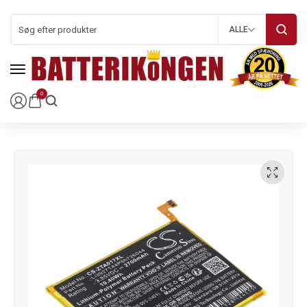
ALLE
0