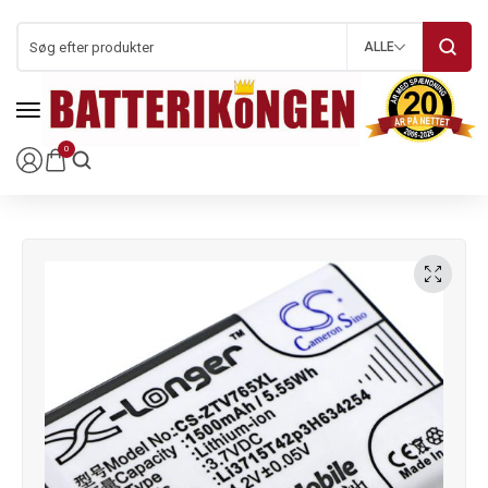
ALLE
0