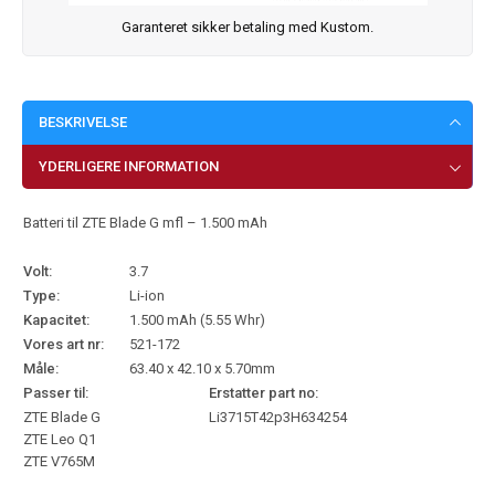
Garanteret sikker betaling med Kustom.
BESKRIVELSE
YDERLIGERE INFORMATION
Batteri til ZTE Blade G mfl – 1.500 mAh
Volt:
3.7
Type:
Li-ion
Kapacitet:
1.500 mAh (5.55 Whr)
Vores art nr:
521-172
Måle:
63.40 x 42.10 x 5.70mm
Passer til:
Erstatter part no:
ZTE Blade G
Li3715T42p3H634254
ZTE Leo Q1
ZTE V765M