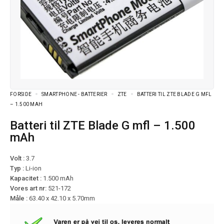
FORSIDE
SMARTPHONE - BATTERIER
ZTE
BATTERI TIL ZTE BLADE G MFL
– 1.500 MAH
Batteri til ZTE Blade G mfl – 1.500
mAh
Volt :
3.7
Typ :
Li-ion
Kapacitet :
1.500 mAh
Vores art nr:
521-172
Måle :
63.40 x 42.10 x 5.70mm