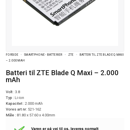
FORSIDE
SMARTPHONE - BATTERIER
ZTE
BATTERI TIL ZTE BLADE Q MAXI
– 2.000 MAH
Batteri til ZTE Blade Q Maxi – 2.000
mAh
Volt :
3.8
Typ :
Li-ion
Kapacitet :
2.000 mAh
Vores art nr:
521-162
Måle :
81.80 x 57.60 x 4.00mm