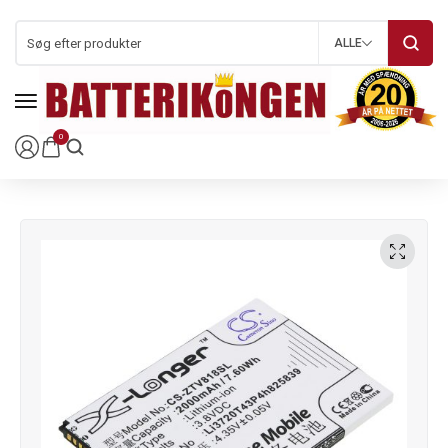
ALLE
0