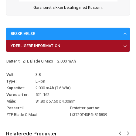
Garanteret sikker betaling med Kustom.
BESKRIVELSE
YDERLIGERE INFORMATION
Batteri til ZTE Blade Q Maxi – 2.000 mAh
Volt:
3.8
Type:
Li-ion
Kapacitet:
2.000 mAh (7.6 Whr)
Vores art nr:
521-162
Måle:
81.80 x 57.60 x 4.00mm
Passer til:
Erstatter part no:
ZTE Blade Q Maxi
Li3720T43P4h825839
Relaterede Produkter