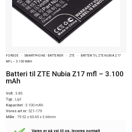
FORSIDE
SMARTPHONE - BATTERIER
ZTE
BATTERI TIL ZTE NUBIA Z17
MFL – 3.100 MAH
Batteri til ZTE Nubia Z17 mfl – 3.100
mAh
Volt :
3.85
Typ :
Lipl
Kapacitet :
3.100 mAh
Vores art nr:
521-179
Måle :
79.52 x 60.65 x 3.66mm