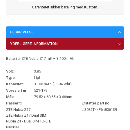
Garanteret sikker betaling med Kustom.
BESKRIVELSE
YDERLIGERE INFORMATION
Batteri til ZTE Nubia Z17 mfl – 3.100 mAh
Volt:
3.85
Type:
Lipl
Kapacitet:
3.100 mAh (11.94 Whr)
Vores art nr:
521-179
Måle:
79.52 x 60.65 x 3.66mm
Passer til:
Erstatter part no:
ZTE Nubia Z17
Li3932T44P6h806139
ZTE Nubia Z17 Dual SIM
Nubia Z17 Dual SIM TD-LTE
NX563J