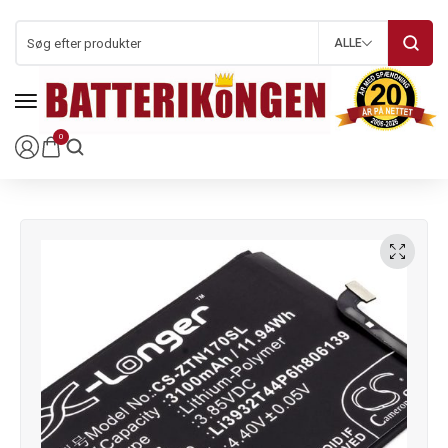
ALLE
0